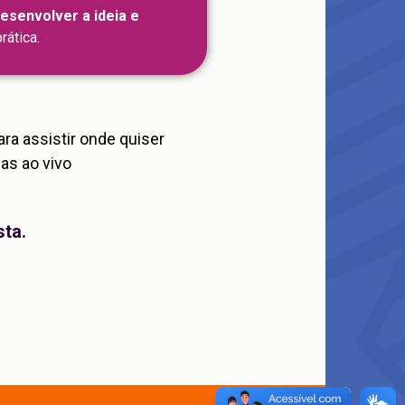
esenvolver a ideia e
rática.
ara assistir onde quiser
das ao vivo
sta.