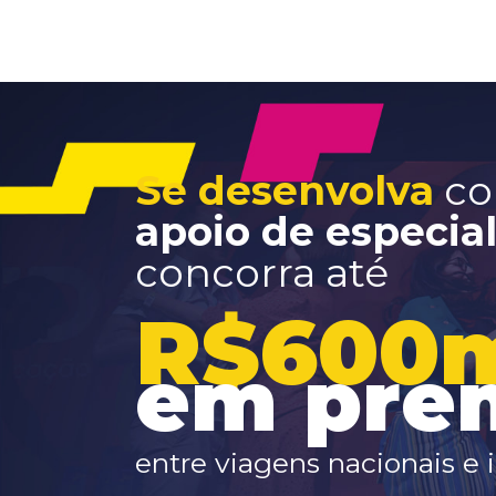
Se desenvolva
co
apoio de especial
concorra até
R$600m
em prem
entre viagens nacionais e 