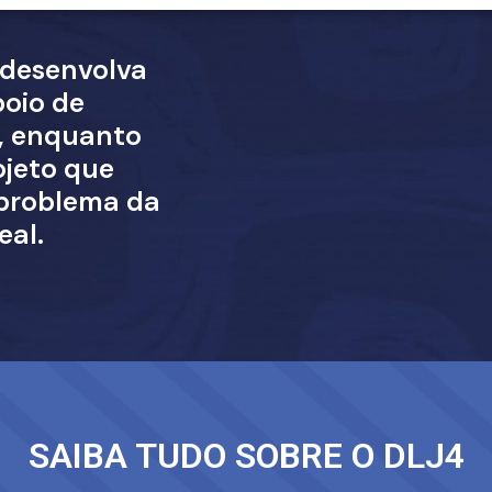
 desenvolva
oio de
s, enquanto
ojeto que
problema da
eal.
SAIBA TUDO SOBRE O DLJ4