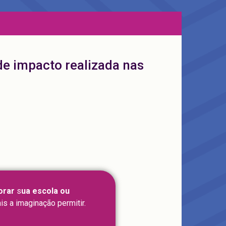
de impacto realizada nas
orar
s
ua escola ou
is a imaginação permitir.