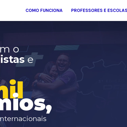
COMO FUNCIONA
PROFESSORES E ESCOLA
m o
istas
e
il
ios,
internacionais